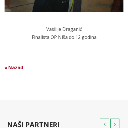
Vasilije Draganić
Finalista OP Niša do 12 godina
« Nazad
NAŠI PARTNERI