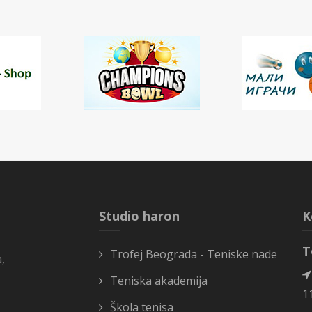
Studio haron
K
T
Trofej Beograda - Teniske nade
,
Teniska akademija
1
Škola tenisa