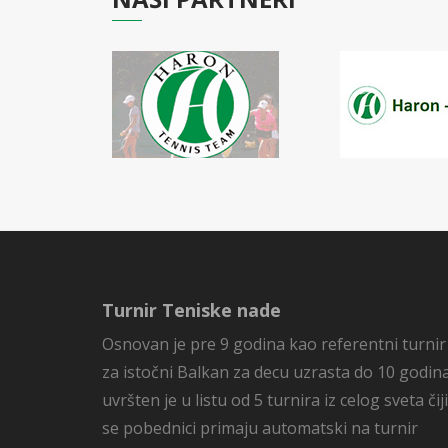
Turnir Teniske nade
Osnovan je pre 9 godina kao referentni turnir
za istočni Balkan za decu uzrasta do 10 godina
uvršten je u listu od 5 turnira iz celog sveta čiji
se pobednici primaju automatski na turnir