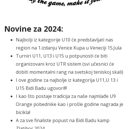
Novine za 2024:
Najbolji iz kategorije U10 će predstavljati nas
region na 1.izdanju Venice Kupa u Veneciji 15.Jula
Turniri U11, U13 i U15 u potpunosti će biti
organizovani kroz UTR sistem (svi učesnici će
dobiti momentalni rang na svetskoj teniskoj skali)
I ove godine za najbolje iz kategorija U11,U 13 i
U15 Bidi Badu ugovori!!!
I kao što postaje tradicija za naše najmlađe U9
Orange pobednike kao i prošle godine nagrada je
bicikla!
A za sve finaliste popust na Bidi Badu kamp
Zlatibor 2024