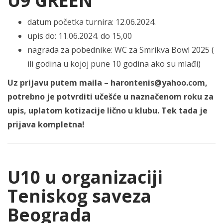
U9 GREEN
datum početka turnira: 12.06.2024.
upis do: 11.06.2024. do 15,00
nagrada za pobednike: WC za Smrikva Bowl 2025 (
ili godina u kojoj pune 10 godina ako su mlađi)
Uz prijavu putem maila – harontenis@yahoo.com,
potrebno je potvrditi učešće u naznačenom roku za
upis, uplatom kotizacije lično u klubu. Tek tada je
prijava kompletna!
U10 u organizaciji
Teniskog saveza
Beograda