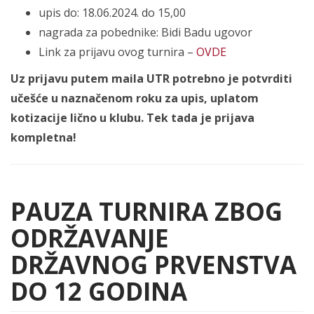
upis do: 18.06.2024. do 15,00
nagrada za pobednike: Bidi Badu ugovor
Link za prijavu ovog turnira –
OVDE
Uz prijavu putem maila UTR potrebno je potvrditi
učešće u naznačenom roku za upis, uplatom
kotizacije lično u klubu. Tek tada je prijava
kompletna!
PAUZA TURNIRA ZBOG
ODRŽAVANJE
DRŽAVNOG PRVENSTVA
DO 12 GODINA