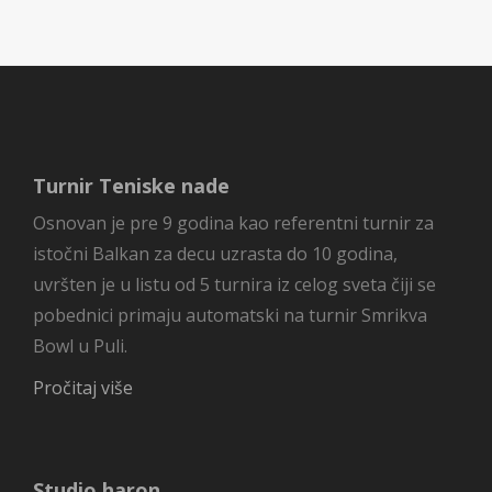
Turnir Teniske nade
Osnovan je pre 9 godina kao referentni turnir za
istočni Balkan za decu uzrasta do 10 godina,
uvršten je u listu od 5 turnira iz celog sveta čiji se
pobednici primaju automatski na turnir Smrikva
Bowl u Puli.
Pročitaj više
Studio haron