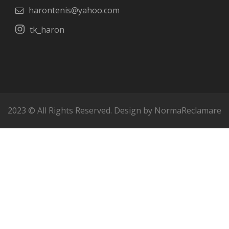
harontenis@yahoo.com
tk_haron
2023 © All Rights Reserved. Design by
NormaReclamare