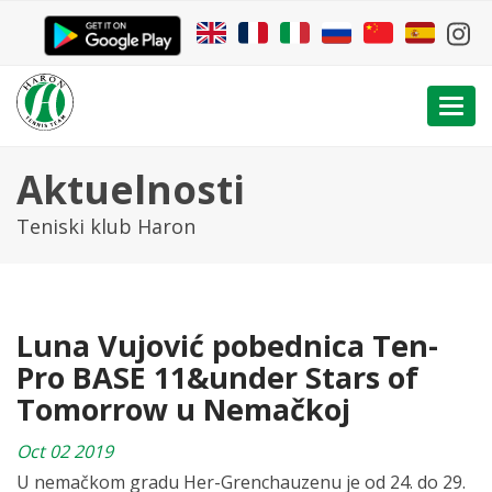
Togg
navi
Aktuelnosti
Teniski klub Haron
Luna Vujović pobednica Ten-
Pro BASE 11&under Stars of
Tomorrow u Nemačkoj
Oct 02 2019
U nemačkom gradu Her-Grenchauzenu je od 24. do 29.