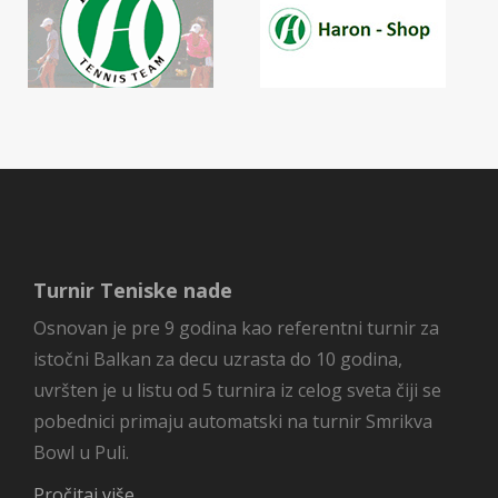
Turnir Teniske nade
Osnovan je pre 9 godina kao referentni turnir za
istočni Balkan za decu uzrasta do 10 godina,
uvršten je u listu od 5 turnira iz celog sveta čiji se
pobednici primaju automatski na turnir Smrikva
Bowl u Puli.
Pročitaj više