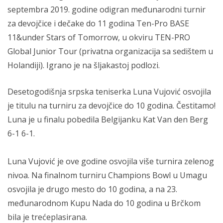
septembra 2019. godine odigran međunarodni turnir
za devojčice i dečake do 11 godina Ten-Pro BASE
11&under Stars of Tomorrow, u okviru TEN-PRO
Global Junior Tour (privatna organizacija sa sedištem u
Holandiji). Igrano je na šljakastoj podlozi.
Desetogodišnja srpska teniserka Luna Vujović osvojila
je titulu na turniru za devojčice do 10 godina. Čestitamo!
Luna je u finalu pobedila Belgijanku Kat Van den Berg
6-1 6-1.
Luna Vujović je ove godine osvojila više turnira zelenog
nivoa. Na finalnom turniru Champions Bowl u Umagu
osvojila je drugo mesto do 10 godina, a na 23.
međunarodnom Kupu Nada do 10 godina u Brčkom
bila je trećeplasirana.