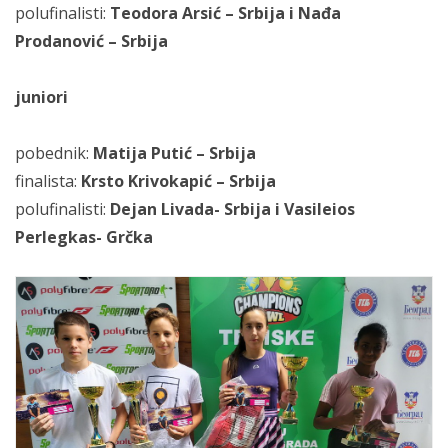
polufinalisti:
Teodora Arsić – Srbija i Nađa
Prodanović – Srbija
juniori
pobednik:
Matija Putić – Srbija
finalista:
Krsto Krivokapić – Srbija
polufinalisti:
Dejan Livada- Srbija i Vasileios
Perlegkas- Grčka