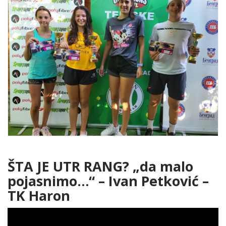
ŠTA JE UTR RANG? „da malo
pojasnimo…“ – Ivan Petković –
TK Haron