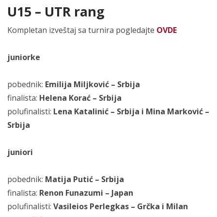
U15 – UTR rang
Kompletan izveštaj sa turnira pogledajte
OVDE
juniorke
pobednik:
Emilija Miljković – Srbija
finalista:
Helena Korać – Srbija
polufinalisti:
Lena Katalinić – Srbija i Mina Marković –
Srbija
juniori
pobednik:
Matija Putić – Srbija
finalista:
Renon Funazumi – Japan
polufinalisti:
Vasileios Perlegkas – Grčka i Milan