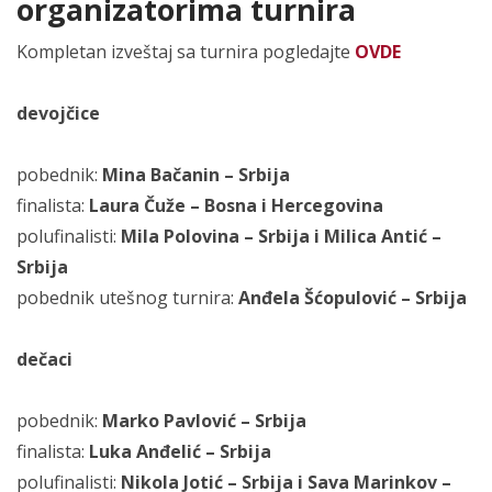
organizatorima turnira
Kompletan izveštaj sa turnira pogledajte
OVDE
devojčice
pobednik:
Mina Bačanin – Srbija
finalista:
Laura Čuže – Bosna i Hercegovina
polufinalisti:
Mila Polovina – Srbija i Milica Antić –
Srbija
pobednik utešnog turnira:
Anđela Šćopulović – Srbija
dečaci
pobednik:
Marko Pavlović – Srbija
finalista:
Luka Anđelić – Srbija
polufinalisti:
Nikola Jotić – Srbija i Sava Marinkov –