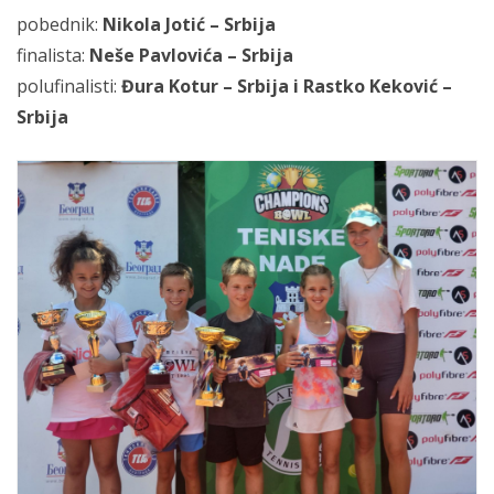
pobednik:
Nikola Jotić – Srbija
finalista:
Neše Pavlovića – Srbija
polufinalisti:
Đura Kotur – Srbija i Rastko Keković –
Srbija