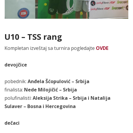
U10 – TSS rang
Kompletan izveštaj sa turnira pogledajte
OVDE
devojčice
pobednik:
Anđela Šćopulović – Srbija
finalista:
Nede Milojičić – Srbija
polufinalisti:
Aleksija Strika – Srbija i Natalija
Sulaver – Bosna i Hercegovina
dečaci